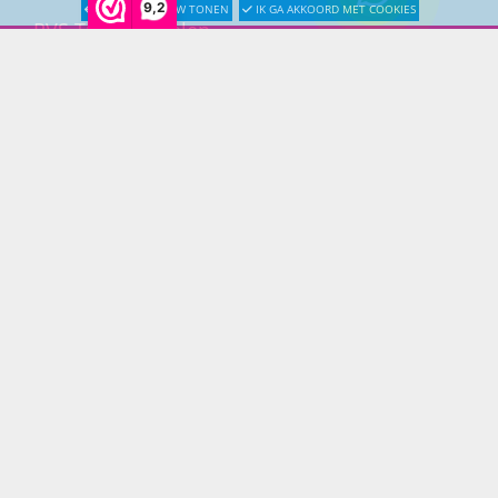
9,2
LATER OPNIEUW TONEN
IK GA AKKOORD MET COOKIES
RVS Tuinmeubelen
All Weather Tuinmeubelen
Teak Tuinmeubelen
Bamboe Tuinmeubelen
Rotan Tuinmeubelen
Wicker Tuinmeubelen
Rope Tuinmeubelen
Textileen Tuinmeubelen