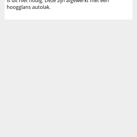
is dit niet nodig. Deze zijn afgewerkt met een
hoogglans autolak.