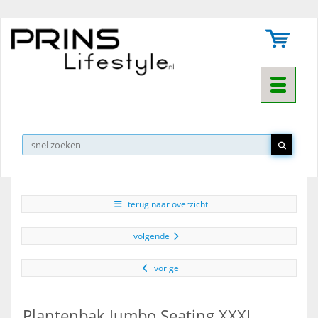
Toggle na
▼
terug naar overzicht
volgende
vorige
Plantenbak Jumbo Seating XXXL,