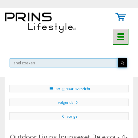
Toggle na
▼
terug naar overzicht
volgende
vorige
Outdoor Living loungeset Belezza - 4-