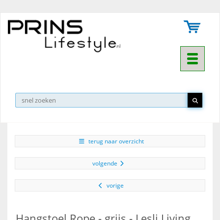
Toggle na
▼
terug naar overzicht
volgende
vorige
Hangstoel Rope - grijs - Lesli Living