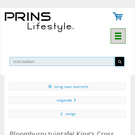
Toggle na
▼
terug naar overzicht
volgende
vorige
Bloomburry tuintafel King's Cross