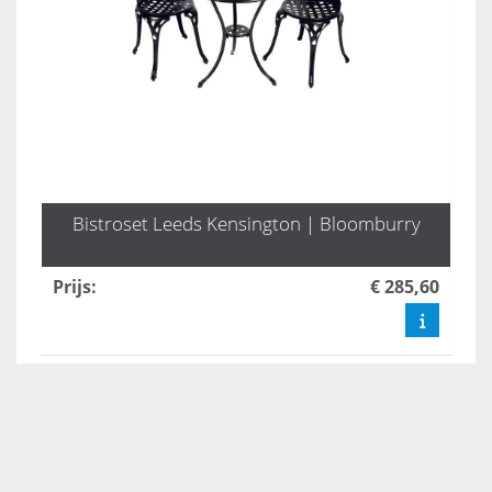
Bistroset Leeds Kensington | Bloomburry
Prijs
:
€ 285,60