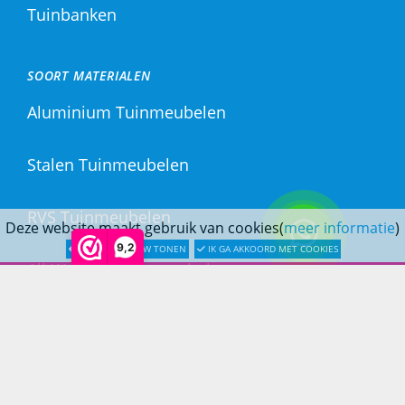
Tuinbanken
SOORT MATERIALEN
Aluminium Tuinmeubelen
Stalen Tuinmeubelen
RVS Tuinmeubelen
Deze website maakt gebruik van cookies(
meer informatie
)
9,2
LATER OPNIEUW TONEN
IK GA AKKOORD MET COOKIES
All Weather Tuinmeubelen
Teak Tuinmeubelen
Bamboe Tuinmeubelen