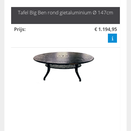
Tafel Big Ben rond gietaluminium Ø 147cm
Prijs
:
€ 1.194,95