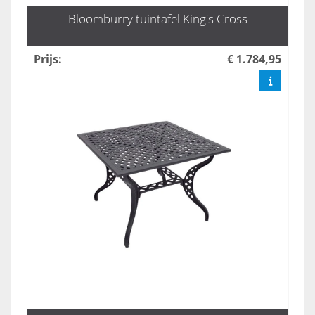
Bloomburry tuintafel King's Cross
Prijs
:
€ 1.784,95