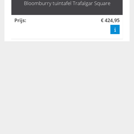
Bloomburry tuintafel Trafalgar Square
Prijs
:
€ 424,95