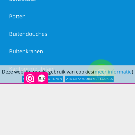
Potten
Buitendouches
Buitenkranen
Kantoormeubilair
Deze website maakt gebruik van cookies(
meer informatie
)
9,2
LATER OPNIEUW TONEN
IK GA AKKOORD MET COOKIES
Keukens
Woonmeubelen
Woonaccessoires