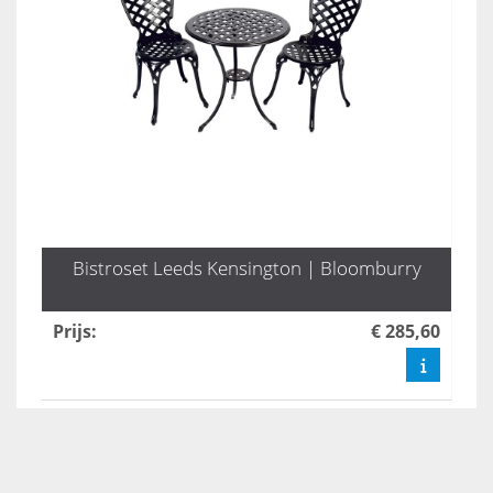
Bistroset Leeds Kensington | Bloomburry
Prijs
:
€ 285,60