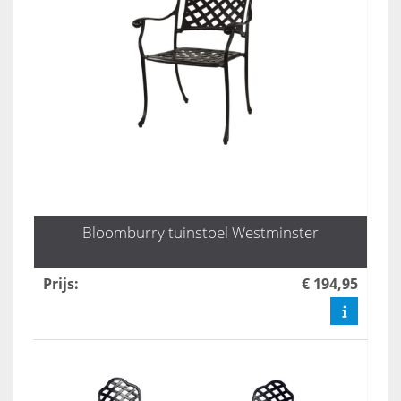
Bloomburry tuinstoel Westminster
Prijs
:
€ 194,95