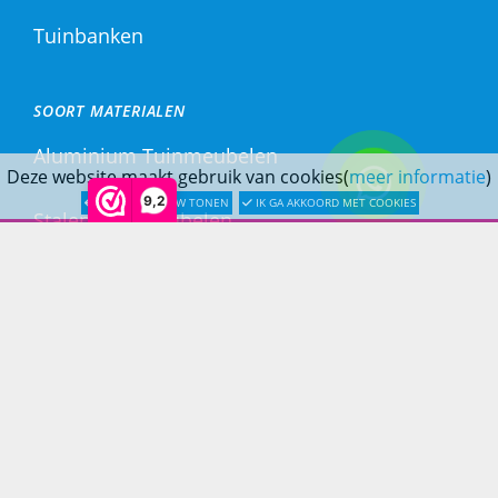
Tuinbanken
SOORT MATERIALEN
Aluminium Tuinmeubelen
Deze website maakt gebruik van cookies(
meer informatie
)
9,2
LATER OPNIEUW TONEN
IK GA AKKOORD MET COOKIES
Stalen Tuinmeubelen
RVS Tuinmeubelen
All Weather Tuinmeubelen
Teak Tuinmeubelen
Bamboe Tuinmeubelen