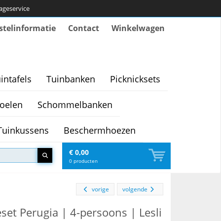
tageservice
stelinformatie
Contact
Winkelwagen
intafels
Tuinbanken
Picknicksets
oelen
Schommelbanken
Tuinkussens
Beschermhoezen
€ 0,00
0
producten
vorige
volgende
set Perugia | 4-persoons | Lesli