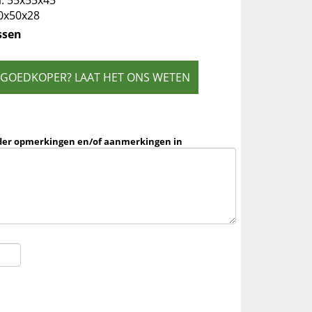
l: 55x55x45
50x50x28
ssen
 GOEDKOPER? LAAT HET ONS WETEN
der opmerkingen en/of aanmerkingen in