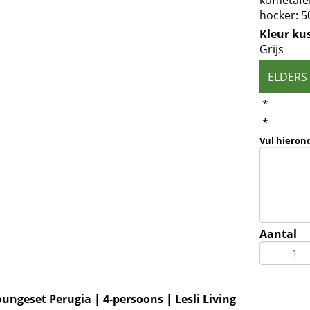
koffietafe
hocker: 
Kleur ku
Grijs
ELDERS
*
*
Vul hieron
Aantal
oungeset Perugia | 4-persoons | Lesli Living