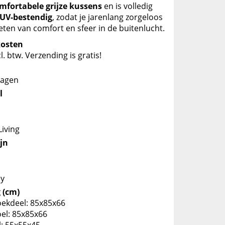
mfortabele grijze kussens
en is volledig
 UV-bestendig
, zodat je jarenlang zorgeloos
eten van comfort en sfeer in de buitenlucht.
kosten
ncl. btw. Verzending is gratis!
dagen
l
iving
jn
ey
 (cm)
oekdeel: 85x85x66
el: 85x85x66