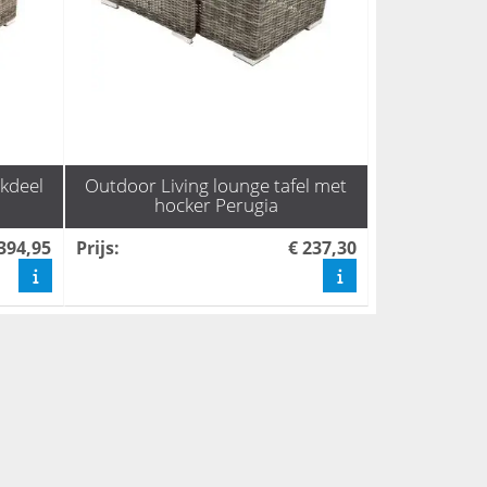
kdeel
Outdoor Living lounge tafel met
hocker Perugia
 394,95
Prijs
:
€ 237,30