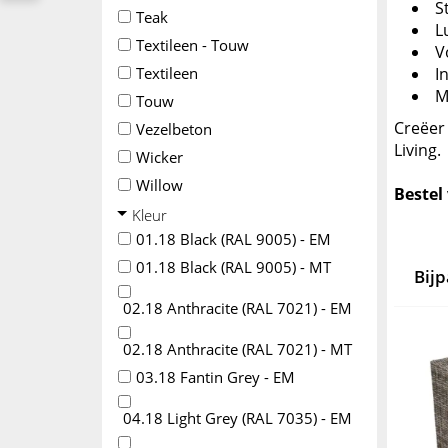
S
Teak
L
Textileen - Touw
V
Textileen
I
M
Touw
Creëer 
Vezelbeton
Living.
Wicker
Willow
Bestel
Kleur
01.18 Black (RAL 9005) - EM
01.18 Black (RAL 9005) - MT
Bij
02.18 Anthracite (RAL 7021) - EM
02.18 Anthracite (RAL 7021) - MT
03.18 Fantin Grey - EM
04.18 Light Grey (RAL 7035) - EM