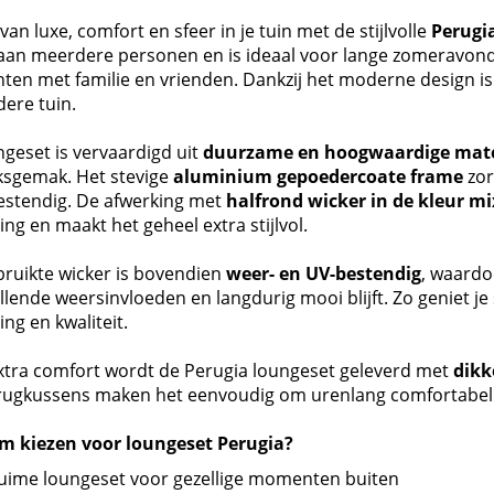
van luxe, comfort en sfeer in je tuin met de stijlvolle
Perugi
 aan meerdere personen en is ideaal voor lange zomeravond
en met familie en vrienden. Dankzij het moderne design is 
edere tuin.
geset is vervaardigd uit
duurzame en hoogwaardige mate
ksgemak. Het stevige
aluminium gepoedercoate frame
zor
estendig. De afwerking met
halfrond wicker in de kleur mi
ling en maakt het geheel extra stijlvol.
bruikte wicker is bovendien
weer- en UV-bestendig
, waardo
llende weersinvloeden en langdurig mooi blijft. Zo geniet je
ling en kwaliteit.
xtra comfort wordt de Perugia loungeset geleverd met
dikk
n rugkussens maken het eenvoudig om urenlang comfortabel
 kiezen voor loungeset Perugia?
uime loungeset voor gezellige momenten buiten