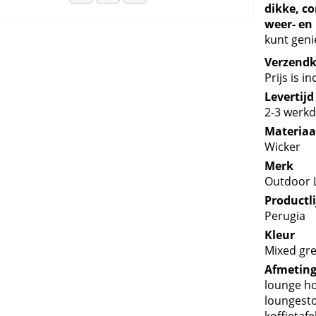
dikke, co
weer- en
kunt geni
Verzend
Prijs is i
Levertijd
2-3 werk
Materiaa
Wicker
Merk
Outdoor L
Productli
Perugia
Kleur
Mixed gr
Afmeting
lounge h
loungesto