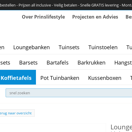
bestellen - Prijzen all inclusive - Veilig betalen - Snelle GRATIS levering - Mon
Over Prinslifestyle
Projecten en Advies
Be
en
Loungebanken
Tuinsets
Tuinstoelen
Tu
sets
Barsets
Bartafels
Barkrukken
Hangst
Koffietafels
Pot Tuinbanken
Kussenboxen
erug naar overzicht
Lounge