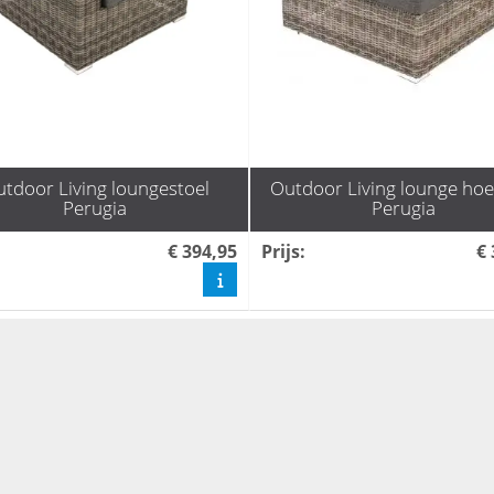
tdoor Living loungestoel
Outdoor Living lounge hoe
Perugia
Perugia
€ 394,95
Prijs
:
€