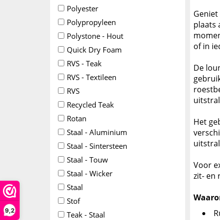
Polyester
Geniet 
Polypropyleen
plaats
moment
Polystone - Hout
of in i
Quick Dry Foam
RVS - Teak
De loun
RVS - Textileen
gebrui
roestb
RVS
uitstra
Recycled Teak
Rotan
Het ge
Staal - Aluminium
verschi
uitstra
Staal - Sintersteen
Staal - Touw
Voor e
Staal - Wicker
zit- e
Staal
Waarom
Stof
9,2
R
Teak - Staal