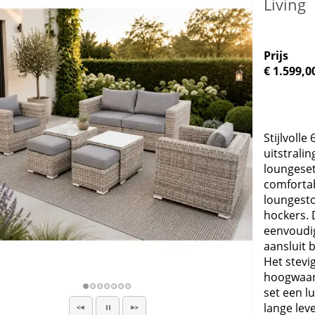
Living
Prijs
€ 1.599,0
Stijlvoll
uitstrali
loungeset
comfortab
loungesto
hockers. 
eenvoudig
aansluit b
Het stev
hoogwaa
set een lu
lange lev