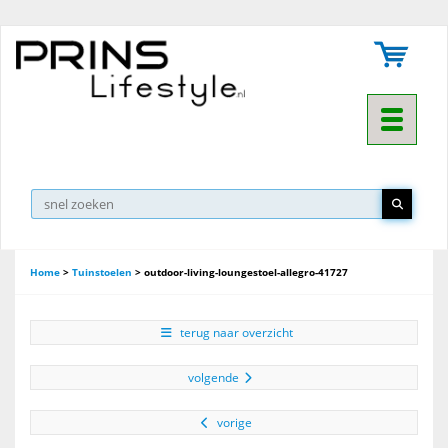
Toggle na
▼
Home
>
Tuinstoelen
>
outdoor-living-loungestoel-allegro-41727
terug naar overzicht
volgende
vorige