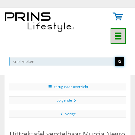
Toggle na
▼
terug naar overzicht
volgende
vorige
Uittrektafel verstelbaar Murcia Negro