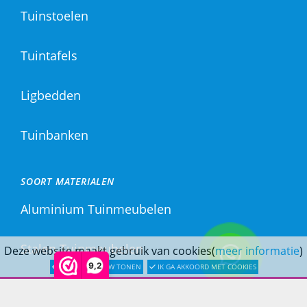
Tuinstoelen
Tuintafels
Ligbedden
Tuinbanken
SOORT MATERIALEN
Aluminium Tuinmeubelen
Stalen Tuinmeubelen
Deze website maakt gebruik van cookies(
meer informatie
)
9,2
LATER OPNIEUW TONEN
IK GA AKKOORD MET COOKIES
RVS Tuinmeubelen