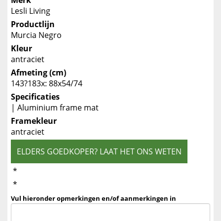
Merk
Lesli Living
Productlijn
Murcia Negro
Kleur
antraciet
Afmeting (cm)
143?183x: 88x54/74
Specificaties
| Aluminium frame mat
Framekleur
antraciet
ELDERS GOEDKOPER? LAAT HET ONS WETEN
*
*
Vul hieronder opmerkingen en/of aanmerkingen in