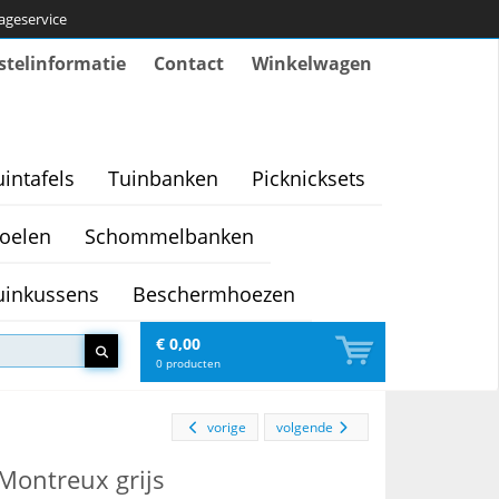
tageservice
stelinformatie
Contact
Winkelwagen
uintafels
Tuinbanken
Picknicksets
oelen
Schommelbanken
uinkussens
Beschermhoezen
€ 0,00
0
producten
vorige
volgende
 Montreux grijs