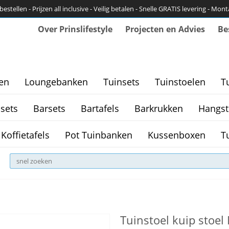
bestellen - Prijzen all inclusive - Veilig betalen - Snelle GRATIS levering - Mon
Over Prinslifestyle
Projecten en Advies
Be
en
Loungebanken
Tuinsets
Tuinstoelen
T
sets
Barsets
Bartafels
Barkrukken
Hangst
Koffietafels
Pot Tuinbanken
Kussenboxen
T
Tuinstoel kuip stoel