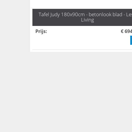
Tafel Judy 180x90cm - betonlook blad - Les
Living
Prijs
:
€ 69