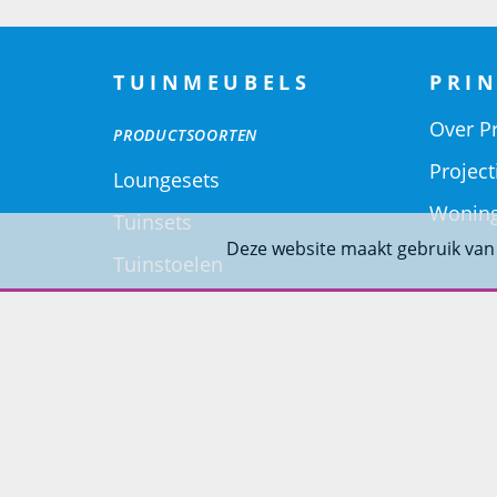
TUINMEUBELS
PRIN
Over Pr
PRODUCTSOORTEN
Project
Loungesets
Woning
Tuinsets
Deze website maakt gebruik van
Tuinstoelen
Tuintafels
Ligbedden
Tuinbanken
SOORT MATERIALEN
Aluminium Tuinmeubelen