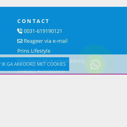
CONTACT
0031-619190121
Reageer via e-mail
Prins Lifestyle
Poortland 66 (Kantooradres)
IK GA AKKOORD MET COOKIES
1046BD Amsterdam