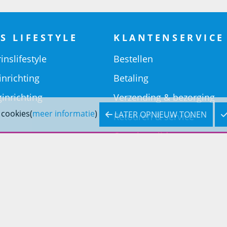
S LIFESTYLE
KLANTENSERVICE
inslifestyle
Bestellen
inrichting
Betaling
inrichting
Verzending & bezorging
 cookies(
meer informatie
)
LATER OPNIEUW TONEN
Retouren & service
Openingstijden