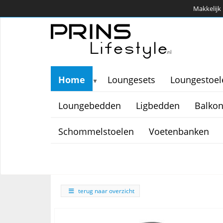
Makkelijk 
Home
Loungesets
Loungestoel
▼
Loungebedden
Ligbedden
Balkon
Schommelstoelen
Voetenbanken
terug naar overzicht