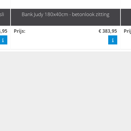
li
Bank Judy 180x40cm - betonlook zitting
4,95
Prijs
:
€ 383,95
Pri