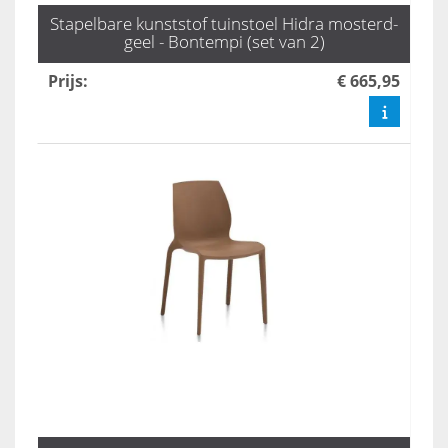
Stapelbare kunststof tuinstoel Hidra mosterd-
geel - Bontempi (set van 2)
Prijs
:
€ 665,95