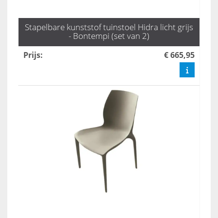
Stapelbare kunststof tuinstoel Hidra licht grijs
- Bontempi (set van 2)
Prijs
:
€ 665,95