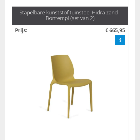
Stapelbare kunststof tuinstoel Hidra zand -
Bontempi (set van 2)
Prijs
:
€ 665,95