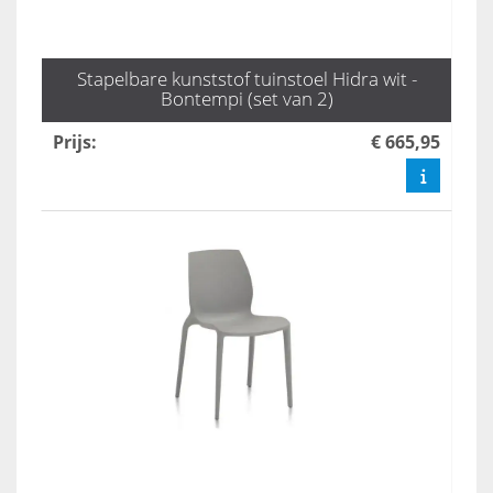
Stapelbare kunststof tuinstoel Hidra wit -
Bontempi (set van 2)
Prijs
:
€ 665,95