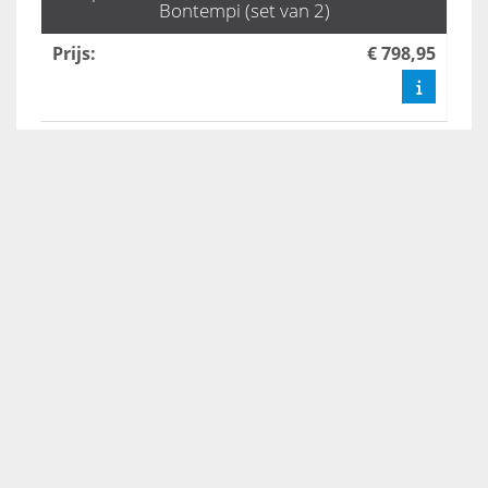
Bontempi (set van 2)
Prijs
:
€ 798,95