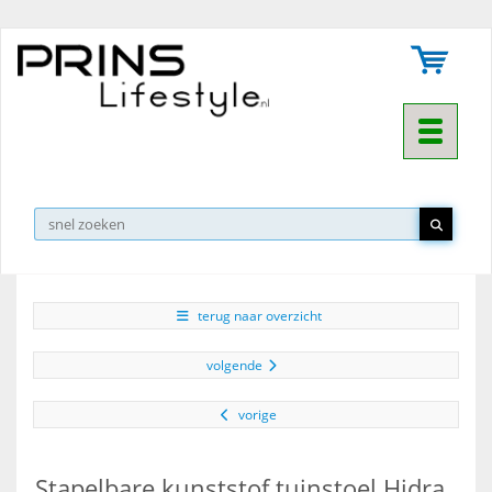
Toggle na
▼
terug naar overzicht
volgende
vorige
Stapelbare kunststof tuinstoel Hidra