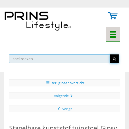
Toggle na
▼
terug naar overzicht
volgende
vorige
Stapelbare kunststof tuinstoel Gipsy