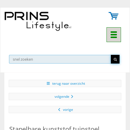
Toggle na
▼
terug naar overzicht
volgende
vorige
Stapelbare kunststof tuinstoel