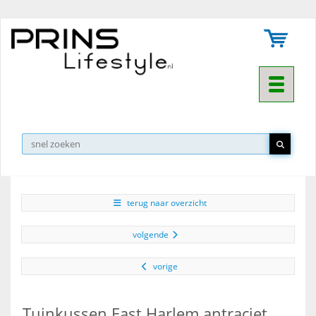
Toggle na
▼
terug naar overzicht
volgende
vorige
Tuinkussen East Harlem antraciet