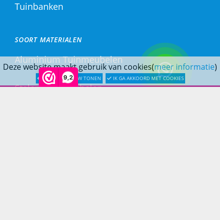
Tuinbanken
SOORT MATERIALEN
Aluminium Tuinmeubelen
Deze website maakt gebruik van cookies(
meer informatie
)
9,2
LATER OPNIEUW TONEN
IK GA AKKOORD MET COOKIES
Stalen Tuinmeubelen
RVS Tuinmeubelen
All Weather Tuinmeubelen
Teak Tuinmeubelen
Bamboe Tuinmeubelen