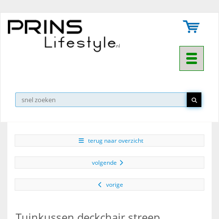
Toggle na
▼
terug naar overzicht
volgende
vorige
Tuinkussen deckchair streep