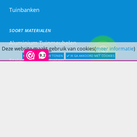
Tuinbanken
SOORT MATERIALEN
Aluminium Tuinmeubelen
Deze website maakt gebruik van cookies(
meer informatie
)
9,2
LATER OPNIEUW TONEN
IK GA AKKOORD MET COOKIES
Stalen Tuinmeubelen
RVS Tuinmeubelen
All Weather Tuinmeubelen
Teak Tuinmeubelen
Bamboe Tuinmeubelen