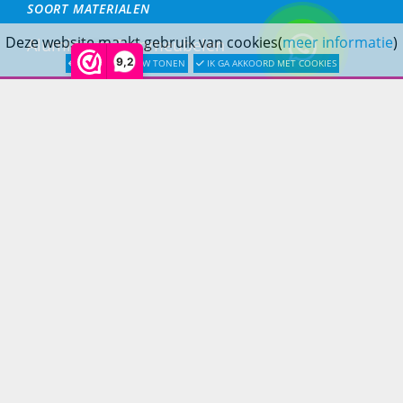
SOORT MATERIALEN
Deze website maakt gebruik van cookies(
meer informatie
)
Aluminium Tuinmeubelen
9,2
LATER OPNIEUW TONEN
IK GA AKKOORD MET COOKIES
Stalen Tuinmeubelen
RVS Tuinmeubelen
All Weather Tuinmeubelen
Teak Tuinmeubelen
Bamboe Tuinmeubelen
Rotan Tuinmeubelen