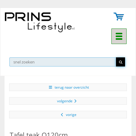
Toggle na
▼
terug naar overzicht
volgende
vorige
Tafel teak O120cm