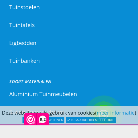
Tuinstoelen
Tuintafels
Ligbedden
Tuinbanken
SOORT MATERIALEN
Aluminium Tuinmeubelen
Stalen Tuinmeubelen
Deze website maakt gebruik van cookies(
meer informatie
)
9,2
LATER OPNIEUW TONEN
IK GA AKKOORD MET COOKIES
RVS Tuinmeubelen