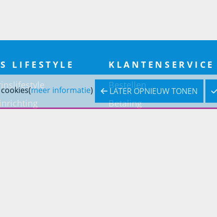
S LIFESTYLE
KLANTENSERVICE
inslifestyle
Bestellen
 cookies(
meer informatie
)
LATER OPNIEUW TONEN
inrichting
Betaling
inrichting
Verzending & bezorging
Retouren & service
Openingstijden