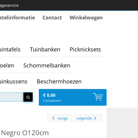
tageservice
stelinformatie
Contact
Winkelwagen
uintafels
Tuinbanken
Picknicksets
oelen
Schommelbanken
uinkussens
Beschermhoezen
€ 0,00
0
producten
vorige
volgende
ic Negro O120cm