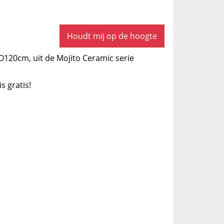
Houdt mij op de hoogte
O120cm, uit de Mojito Ceramic serie
is gratis!