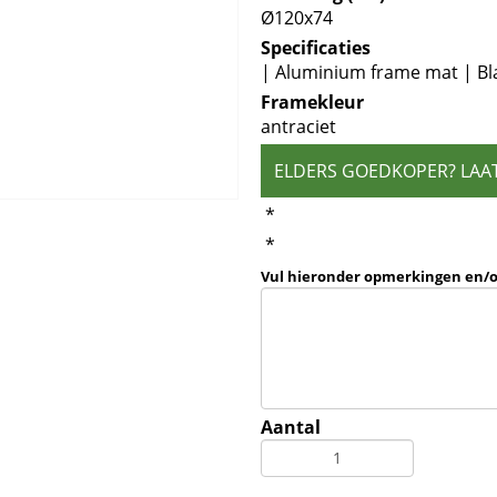
Ø120x74
Specificaties
| Aluminium frame mat | Bl
Framekleur
antraciet
ELDERS GOEDKOPER? LAA
*
*
Vul hieronder opmerkingen en/
Aantal