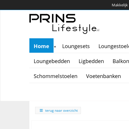
Makkelijk 
Home
Loungesets
Loungestoel
▼
Loungebedden
Ligbedden
Balkon
Schommelstoelen
Voetenbanken
terug naar overzicht