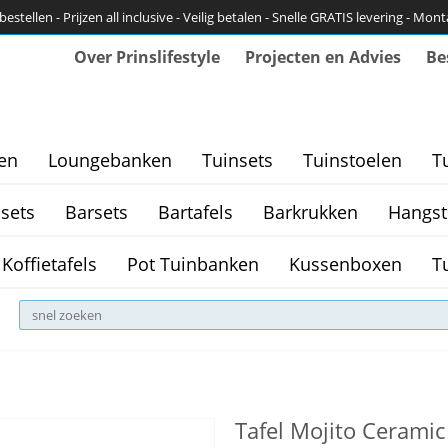
bestellen - Prijzen all inclusive - Veilig betalen - Snelle GRATIS levering - Mon
Over Prinslifestyle
Projecten en Advies
Be
en
Loungebanken
Tuinsets
Tuinstoelen
T
sets
Barsets
Bartafels
Barkrukken
Hangst
Koffietafels
Pot Tuinbanken
Kussenboxen
T
Tafel Mojito Ceram