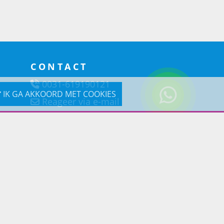
CONTACT
0031-619190121
IK GA AKKOORD MET COOKIES
Reageer via e-mail
Prins Lifestyle
Poortland 66 (Kantooradres)
1046BD Amsterdam