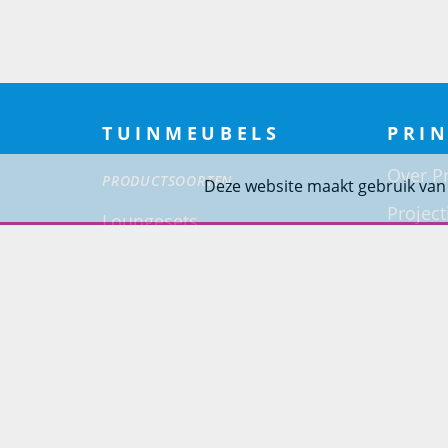
TUINMEUBELS
PRIN
Over Pr
PRODUCTSOORTEN
Deze website maakt gebruik van
Project
Loungesets
Woning
Tuinsets
Tuinstoelen
Tuintafels
Ligbedden
Tuinbanken