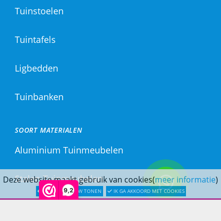
Tuinstoelen
Tuintafels
Ligbedden
Tuinbanken
SOORT MATERIALEN
Aluminium Tuinmeubelen
Stalen Tuinmeubelen
Deze website maakt gebruik van cookies(
meer informatie
)
9,2
LATER OPNIEUW TONEN
IK GA AKKOORD MET COOKIES
RVS Tuinmeubelen