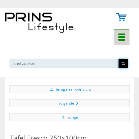
Toggle na
▼
terug naar overzicht
volgende
vorige
Tafel Fresco 250x100cm