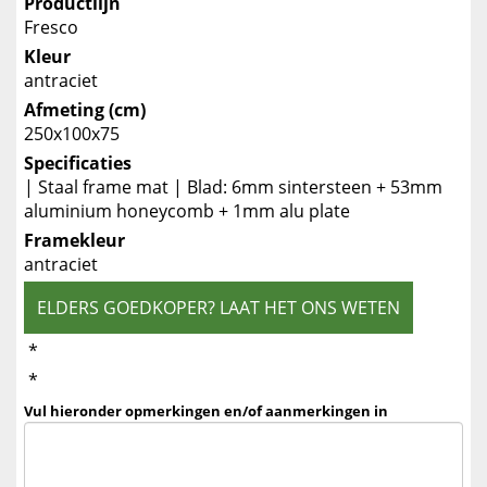
Productlijn
Fresco
Kleur
antraciet
Afmeting (cm)
250x100x75
Specificaties
| Staal frame mat | Blad: 6mm sintersteen + 53mm
aluminium honeycomb + 1mm alu plate
Framekleur
antraciet
ELDERS GOEDKOPER? LAAT HET ONS WETEN
*
*
Vul hieronder opmerkingen en/of aanmerkingen in