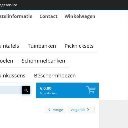
tageservice
stelinformatie
Contact
Winkelwagen
uintafels
Tuinbanken
Picknicksets
oelen
Schommelbanken
uinkussens
Beschermhoezen
€ 0,00
0
producten
vorige
volgende