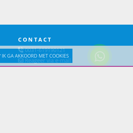
CONTACT
0031-619190121
IK GA AKKOORD MET COOKIES
Reageer via e-mail
Prins Lifestyle
Poortland 66 (Kantooradres)
1046BD Amsterdam