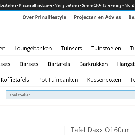
bestellen - Prijzen all inclusive - Veilig betalen - Snelle GRATIS levering - Mon
Over Prinslifestyle
Projecten en Advies
Be
en
Loungebanken
Tuinsets
Tuinstoelen
T
sets
Barsets
Bartafels
Barkrukken
Hangst
Koffietafels
Pot Tuinbanken
Kussenboxen
T
Tafel Daxx O160cm