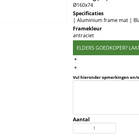
Ø160x74
Specificaties
| Aluminium frame mat | Bl
Framekleur
antraciet
ELDERS GOEDKOPER? LAA
*
*
Vul hieronder opmerkingen en/
Aantal