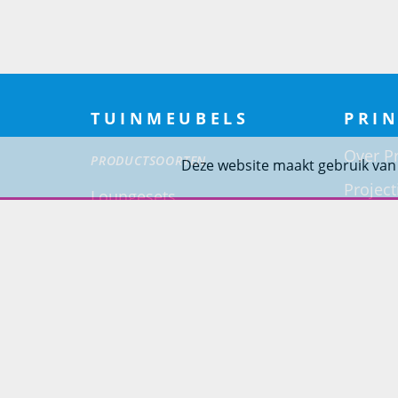
TUINMEUBELS
PRIN
Over Pr
PRODUCTSOORTEN
Deze website maakt gebruik van
Project
Loungesets
Woning
Tuinsets
Tuinstoelen
Tuintafels
Ligbedden
Tuinbanken