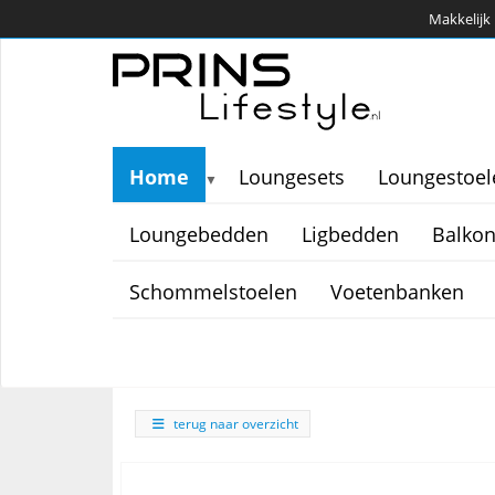
Makkelijk 
Home
Loungesets
Loungestoel
▼
Loungebedden
Ligbedden
Balkon
Schommelstoelen
Voetenbanken
terug naar overzicht