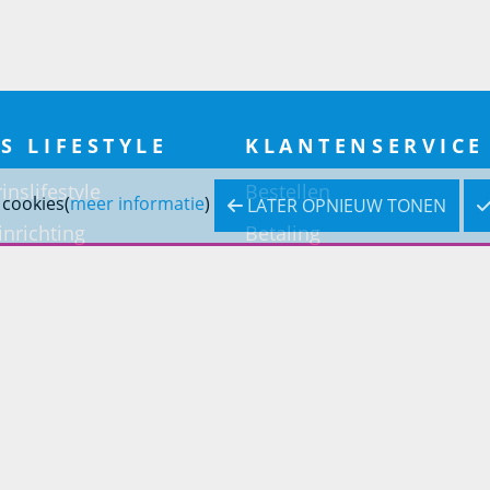
S LIFESTYLE
KLANTENSERVICE
inslifestyle
Bestellen
 cookies(
meer informatie
)
LATER OPNIEUW TONEN
inrichting
Betaling
inrichting
Verzending & bezorging
Retouren & service
Openingstijden