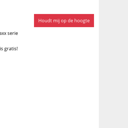
Houdt mij op de hoogte
axx serie
is gratis!