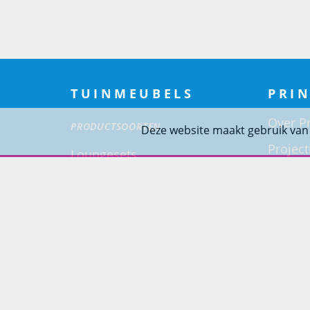
TUINMEUBELS
PRIN
Over Pr
PRODUCTSOORTEN
Deze website maakt gebruik van
Project
Loungesets
Woning
Tuinsets
Tuinstoelen
Tuintafels
Ligbedden
Tuinbanken