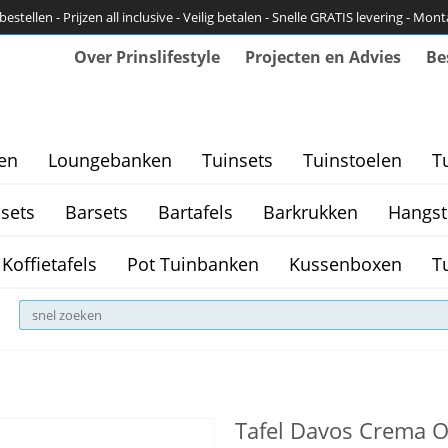
bestellen - Prijzen all inclusive - Veilig betalen - Snelle GRATIS levering - Mon
Over Prinslifestyle
Projecten en Advies
Be
en
Loungebanken
Tuinsets
Tuinstoelen
T
sets
Barsets
Bartafels
Barkrukken
Hangst
Koffietafels
Pot Tuinbanken
Kussenboxen
T
Tafel Davos Crema 