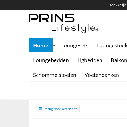
Makkelijk 
Home
Loungesets
Loungestoel
▼
Loungebedden
Ligbedden
Balkon
Schommelstoelen
Voetenbanken
terug naar overzicht