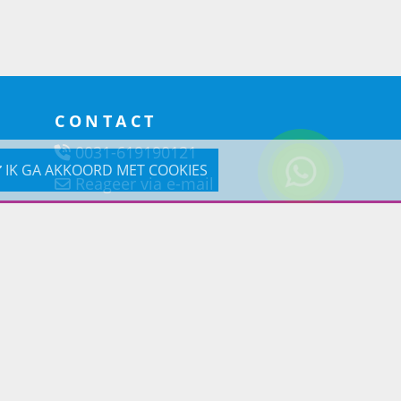
CONTACT
0031-619190121
IK GA AKKOORD MET COOKIES
Reageer via e-mail
Prins Lifestyle
Poortland 66 (Kantooradres)
1046BD Amsterdam