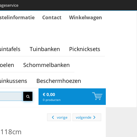
tageservice
stelinformatie
Contact
Winkelwagen
uintafels
Tuinbanken
Picknicksets
oelen
Schommelbanken
uinkussens
Beschermhoezen
€ 0,00
0
producten
vorige
volgende
O118cm