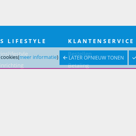
S LIFESTYLE
KLANTENSERVICE
inslifestyle
Bestellen
 cookies(
meer informatie
)
LATER OPNIEUW TONEN
inrichting
Betaling
inrichting
Verzending & bezorging
Retouren & service
Openingstijden