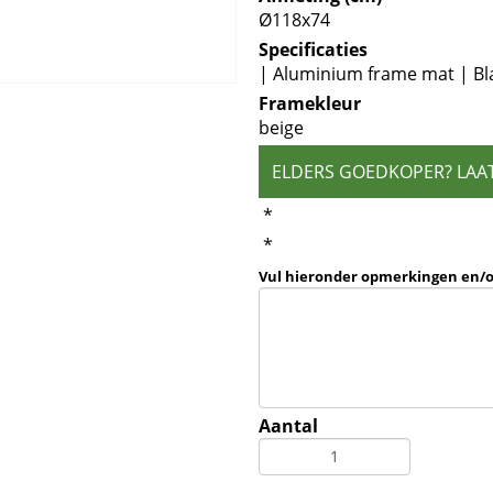
Ø118x74
Specificaties
| Aluminium frame mat | Bl
Framekleur
beige
ELDERS GOEDKOPER? LAA
*
*
Vul hieronder opmerkingen en/
Aantal