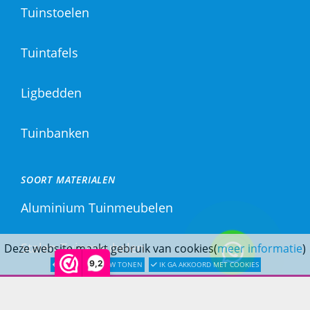
Tuinstoelen
Tuintafels
Ligbedden
Tuinbanken
SOORT MATERIALEN
Aluminium Tuinmeubelen
Stalen Tuinmeubelen
Deze website maakt gebruik van cookies(
meer informatie
)
9,2
LATER OPNIEUW TONEN
IK GA AKKOORD MET COOKIES
RVS Tuinmeubelen