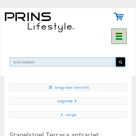
Toggle na
▼
terug naar overzicht
volgende
vorige
Stapelstoel Terrasa antraciet