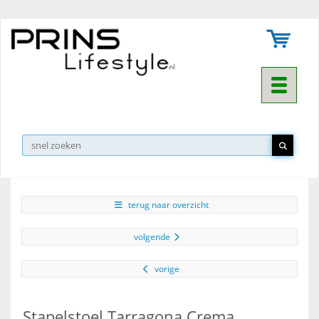
Toggle na
▼
terug naar overzicht
volgende
vorige
Stapelstoel Tarragona Crema