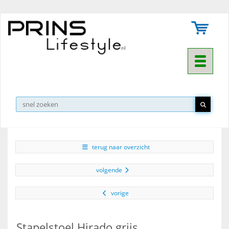
Toggle na
▼
terug naar overzicht
volgende
vorige
Stapelstoel Hirado grijs