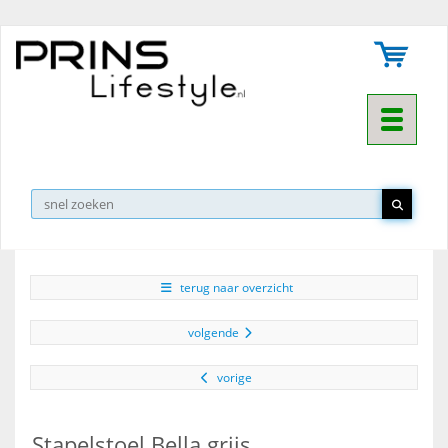
Toggle na
▼
terug naar overzicht
volgende
vorige
Stapelstoel Bella grijs