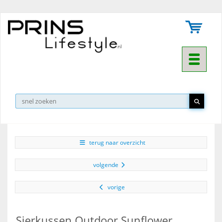
Toggle na
▼
terug naar overzicht
volgende
vorige
Sierkussen Outdoor Sunflower