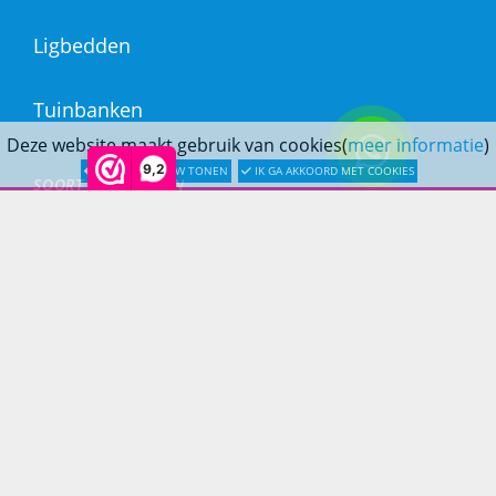
Ligbedden
Tuinbanken
Deze website maakt gebruik van cookies(
meer informatie
)
9,2
LATER OPNIEUW TONEN
IK GA AKKOORD MET COOKIES
SOORT MATERIALEN
Aluminium Tuinmeubelen
Stalen Tuinmeubelen
RVS Tuinmeubelen
All Weather Tuinmeubelen
Teak Tuinmeubelen