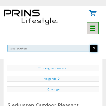
Toggle na
▼
terug naar overzicht
volgende
vorige
Sierkussen Outdoor Pleasant