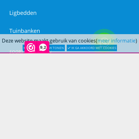
Ligbedden
Tuinbanken
Deze website maakt gebruik van cookies(
meer informatie
)
9,2
LATER OPNIEUW TONEN
IK GA AKKOORD MET COOKIES
SOORT MATERIALEN
Aluminium Tuinmeubelen
Stalen Tuinmeubelen
RVS Tuinmeubelen
All Weather Tuinmeubelen
Teak Tuinmeubelen