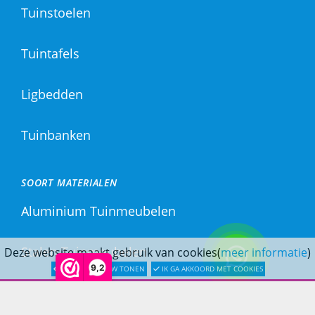
Tuinstoelen
Tuintafels
Ligbedden
Tuinbanken
SOORT MATERIALEN
Aluminium Tuinmeubelen
Stalen Tuinmeubelen
Deze website maakt gebruik van cookies(
meer informatie
)
9,2
LATER OPNIEUW TONEN
IK GA AKKOORD MET COOKIES
RVS Tuinmeubelen