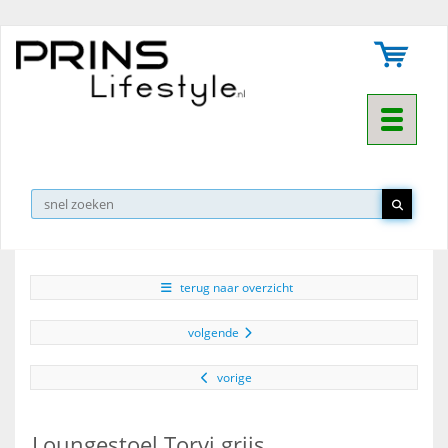
Toggle na
▼
terug naar overzicht
volgende
vorige
Loungestoel Torvi grijs