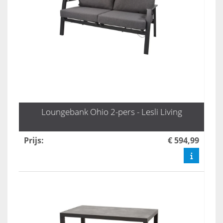
Loungebank Ohio 2-pers - Lesli Living
Prijs
:
€ 594,99