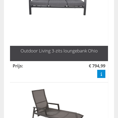
Outdoor Living 3-zits loungebank Ohio
Prijs
:
€ 794,99