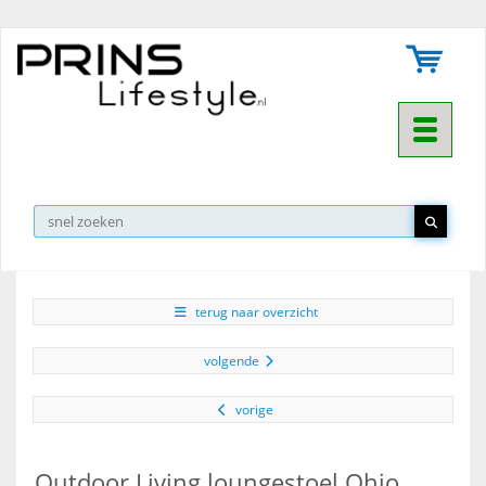
Toggle na
▼
terug naar overzicht
volgende
vorige
Outdoor Living loungestoel Ohio