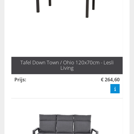
Tafel Down Town / Ohio 120x70cm - Lesli
Living
Prijs
:
€ 264,60