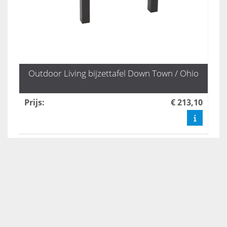
Outdoor Living bijzettafel Down Town / Ohio
Prijs
:
€ 213,10