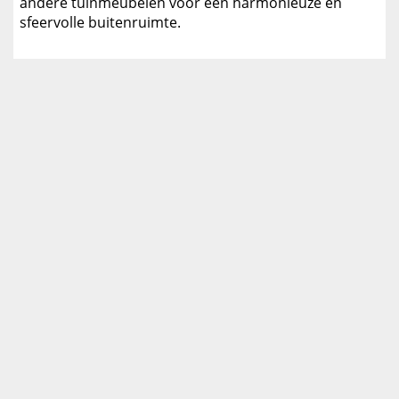
andere tuinmeubelen voor een harmonieuze en
sfeervolle buitenruimte.