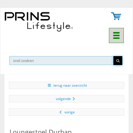
Toggle na
▼
terug naar overzicht
volgende
vorige
Loungestoel Durban