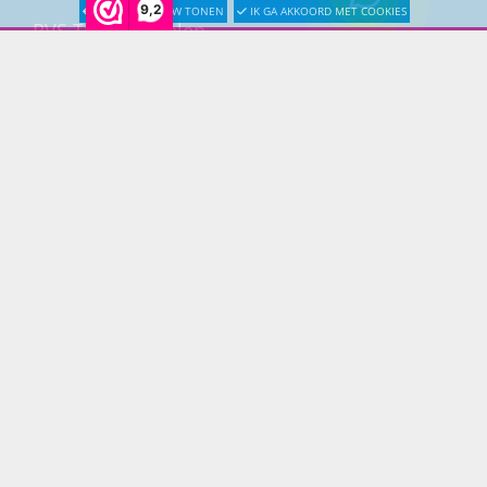
9,2
LATER OPNIEUW TONEN
IK GA AKKOORD MET COOKIES
RVS Tuinmeubelen
All Weather Tuinmeubelen
Teak Tuinmeubelen
Bamboe Tuinmeubelen
Rotan Tuinmeubelen
Wicker Tuinmeubelen
Rope Tuinmeubelen
Textileen Tuinmeubelen