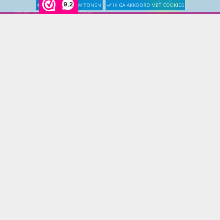
9,2
LATER OPNIEUW TONEN
IK GA AKKOORD MET COOKIES
RVS Tuinmeubelen
All Weather Tuinmeubelen
Teak Tuinmeubelen
Bamboe Tuinmeubelen
Rotan Tuinmeubelen
Wicker Tuinmeubelen
Rope Tuinmeubelen
Textileen Tuinmeubelen