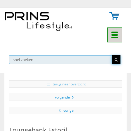
Toggle na
▼
terug naar overzicht
volgende
vorige
Loungebank Estoril