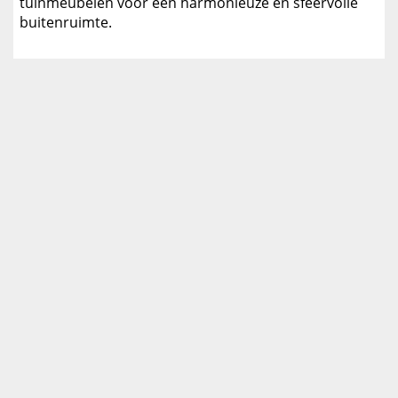
tuinmeubelen voor een harmonieuze en sfeervolle
buitenruimte.