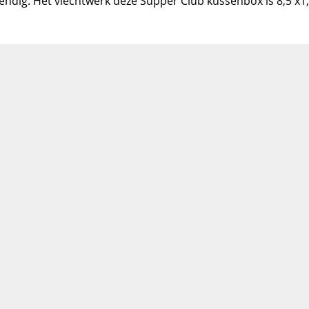
ndig. Het vlechtwerk deze Supper Club kussenbox is 8,5 x1,