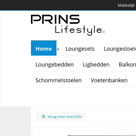
Makkelijk 
Home
Loungesets
Loungestoel
▼
Loungebedden
Ligbedden
Balkon
Schommelstoelen
Voetenbanken
terug naar overzicht