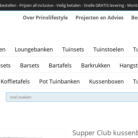
bestellen - Prijzen all inclusive - Veilig betalen - Snelle GRATIS levering - Mon
Over Prinslifestyle
Projecten en Advies
Be
en
Loungebanken
Tuinsets
Tuinstoelen
T
sets
Barsets
Bartafels
Barkrukken
Hangst
Koffietafels
Pot Tuinbanken
Kussenboxen
T
Supper Club kussen