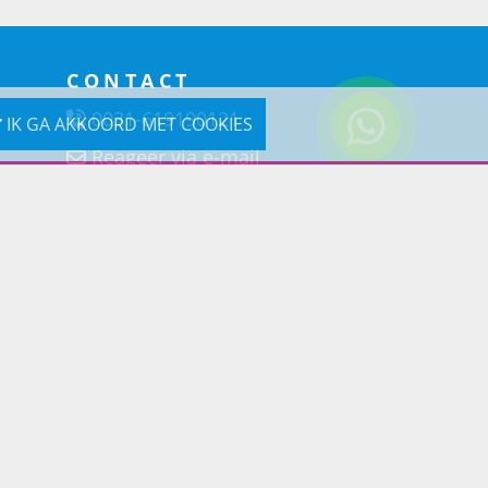
CONTACT
0031-619190121
IK GA AKKOORD MET COOKIES
Reageer via e-mail
Prins Lifestyle
Poortland 66 (Kantooradres)
1046BD Amsterdam