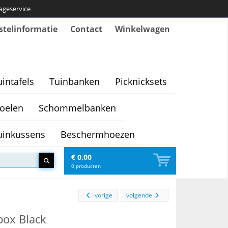
tageservice
stelinformatie
Contact
Winkelwagen
uintafels
Tuinbanken
Picknicksets
oelen
Schommelbanken
uinkussens
Beschermhoezen
€ 0,00
0
producten
vorige
volgende
box Black