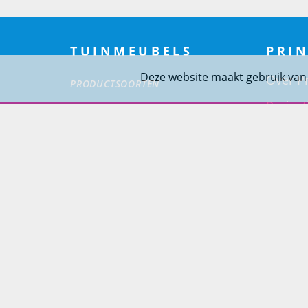
TUINMEUBELS
PRIN
Deze website maakt gebruik van
Over Pr
PRODUCTSOORTEN
Project
Loungesets
Woning
Tuinsets
Tuinstoelen
Tuintafels
Ligbedden
Tuinbanken
SOORT MATERIALEN
Aluminium Tuinmeubelen