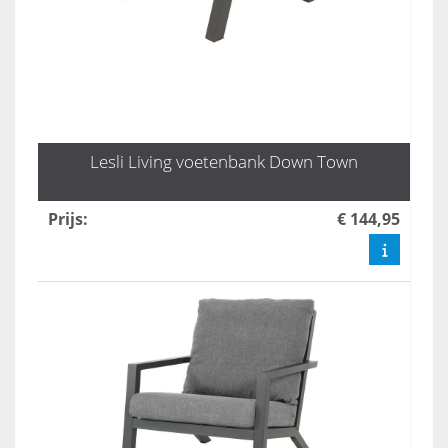
Lesli Living voetenbank Down Town
Prijs
:
€ 144,95