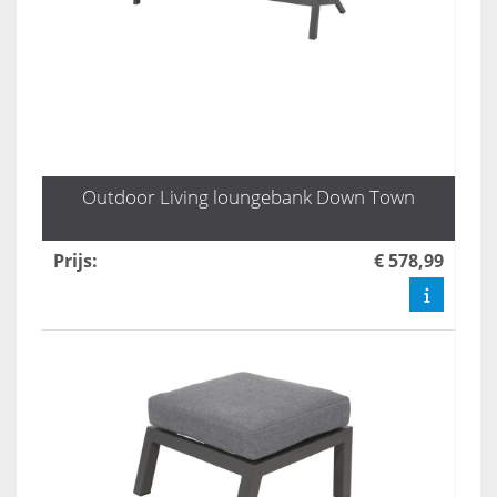
Outdoor Living loungebank Down Town
Prijs
:
€ 578,99