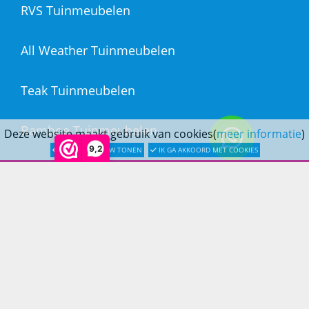
RVS Tuinmeubelen
All Weather Tuinmeubelen
Teak Tuinmeubelen
Bamboe Tuinmeubelen
Deze website maakt gebruik van cookies(
meer informatie
)
9,2
LATER OPNIEUW TONEN
IK GA AKKOORD MET COOKIES
Rotan Tuinmeubelen
Wicker Tuinmeubelen
Rope Tuinmeubelen
Textileen Tuinmeubelen