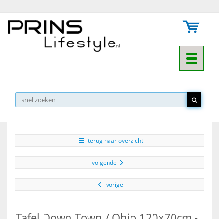
Toggle na
▼
terug naar overzicht
volgende
vorige
Tafel Down Town / Ohio 120x70cm -