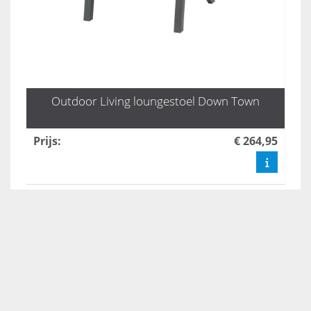
Outdoor Living loungestoel Down Town
Prijs
:
€ 264,95