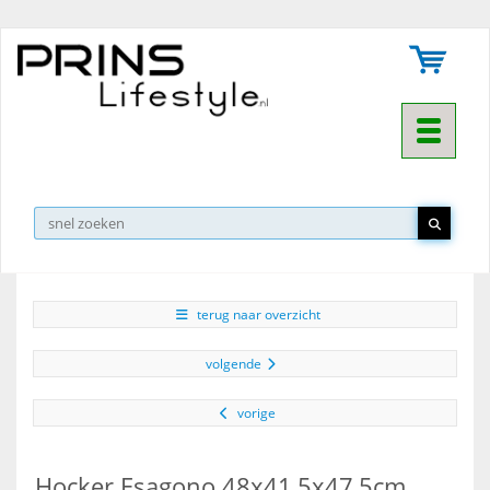
Toggle na
▼
terug naar overzicht
volgende
vorige
Hocker Esagono 48x41,5x47,5cm