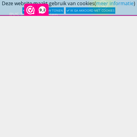
Deze website maakt gebruik van cookies(
meer informatie
)
9,2
LATER OPNIEUW TONEN
IK GA AKKOORD MET COOKIES
RVS Tuinmeubelen
All Weather Tuinmeubelen
Teak Tuinmeubelen
Bamboe Tuinmeubelen
Rotan Tuinmeubelen
Wicker Tuinmeubelen
Rope Tuinmeubelen