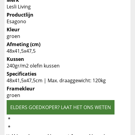
Merk
Lesli Living
Productlijn
Esagono
Kleur
groen
Afmeting (cm)
48x41,5x47,5
Kussen
240gr/m2 olefin kussen
Specificaties
48x41,5x47,5cm | Max. draaggewicht: 120kg
Framekleur
groen
ELDERS GOEDKOPER? LAAT HET ONS WETEN
*
*