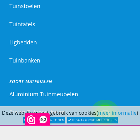
Tuinstoelen
Tuintafels
Ligbedden
Tuinbanken
SOORT MATERIALEN
Aluminium Tuinmeubelen
Stalen Tuinmeubelen
Deze website maakt gebruik van cookies(
meer informatie
)
9,2
LATER OPNIEUW TONEN
IK GA AKKOORD MET COOKIES
RVS Tuinmeubelen