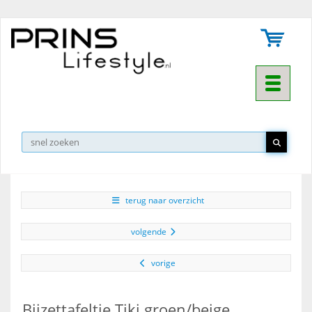
Toggle na
▼
terug naar overzicht
volgende
vorige
Bijzettafeltje Tiki groen/beige