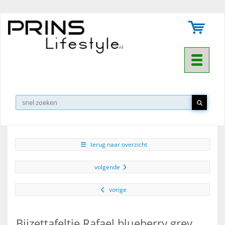
Toggle na
▼
terug naar overzicht
volgende
vorige
Bijzettafeltje Rafael blueberry grey