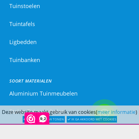
Tuinstoelen
Tuintafels
Ligbedden
Tuinbanken
SOORT MATERIALEN
Aluminium Tuinmeubelen
Stalen Tuinmeubelen
Deze website maakt gebruik van cookies(
meer informatie
)
9,2
LATER OPNIEUW TONEN
IK GA AKKOORD MET COOKIES
RVS Tuinmeubelen