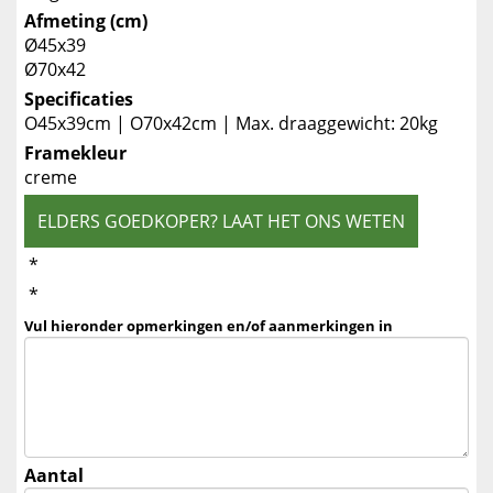
Afmeting (cm)
Ø45x39
Ø70x42
Specificaties
O45x39cm | O70x42cm | Max. draaggewicht: 20kg
Framekleur
creme
ELDERS GOEDKOPER? LAAT HET ONS WETEN
*
*
Vul hieronder opmerkingen en/of aanmerkingen in
Aantal