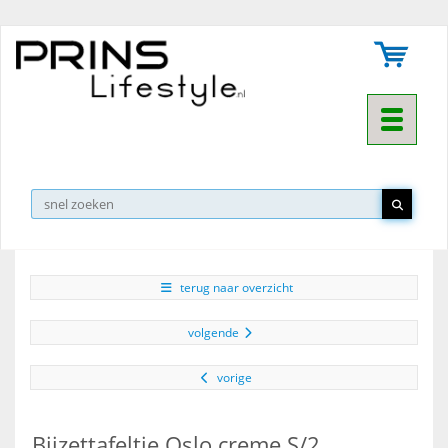
Toggle na
▼
terug naar overzicht
volgende
vorige
Bijzettafeltje Oslo creme S/2