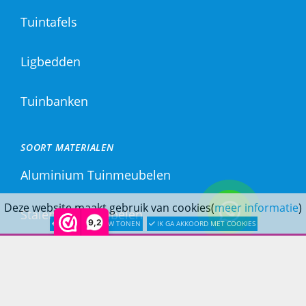
Tuintafels
Ligbedden
Tuinbanken
SOORT MATERIALEN
Aluminium Tuinmeubelen
Deze website maakt gebruik van cookies(
meer informatie
)
Stalen Tuinmeubelen
9,2
LATER OPNIEUW TONEN
IK GA AKKOORD MET COOKIES
RVS Tuinmeubelen
All Weather Tuinmeubelen