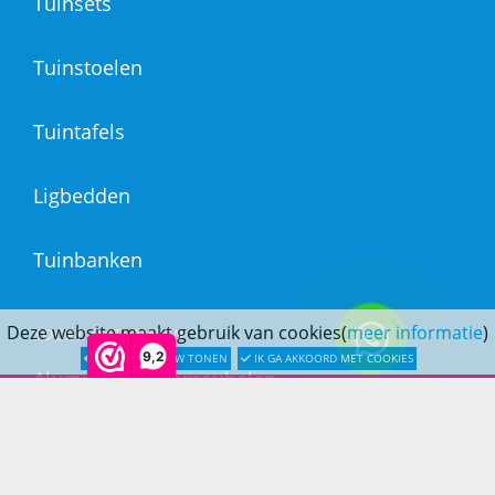
Tuinsets
Tuinstoelen
Tuintafels
Ligbedden
Tuinbanken
Deze website maakt gebruik van cookies(
meer informatie
)
SOORT MATERIALEN
9,2
LATER OPNIEUW TONEN
IK GA AKKOORD MET COOKIES
Aluminium Tuinmeubelen
Stalen Tuinmeubelen