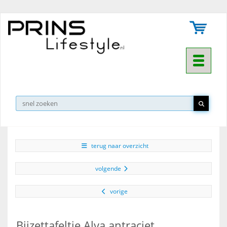
Toggle na
▼
terug naar overzicht
volgende
vorige
Bijzettafeltje Alva antraciet