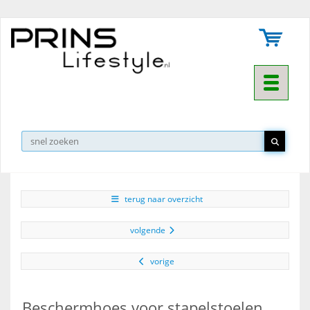
Toggle na
▼
terug naar overzicht
volgende
vorige
Beschermhoes voor stapelstoelen