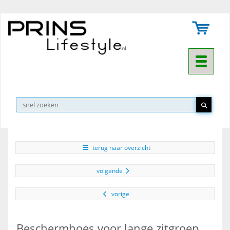
Toggle na
▼
terug naar overzicht
volgende
vorige
Beschermhoes voor lange zitgroep