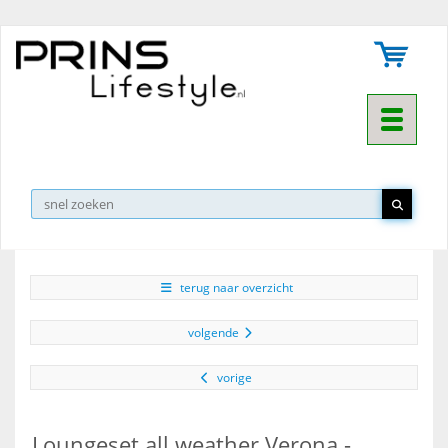
Toggle na
▼
terug naar overzicht
volgende
vorige
Loungeset all weather Verona -