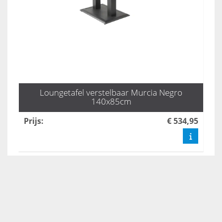
Loungetafel verstelbaar Murcia Negro
140x85cm
Prijs
:
€ 534,95