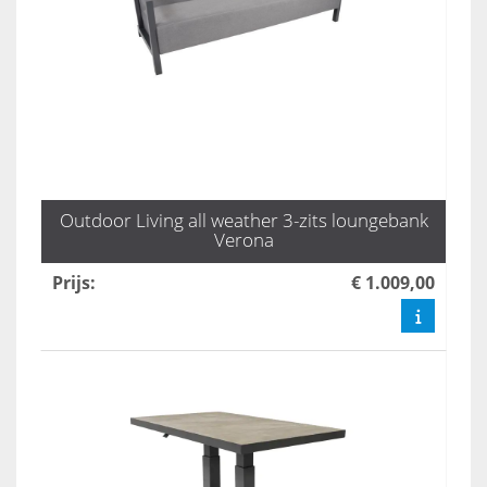
Outdoor Living all weather 3-zits loungebank
Verona
Prijs
:
€ 1.009,00