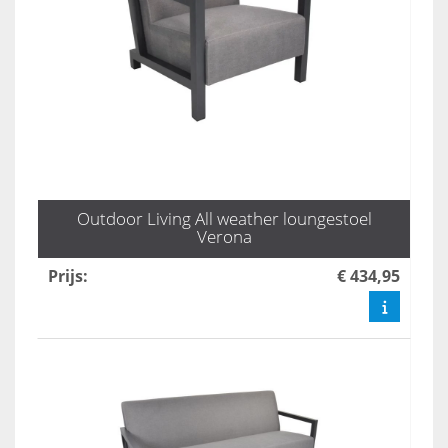
Outdoor Living All weather loungestoel
Verona
Prijs
:
€ 434,95