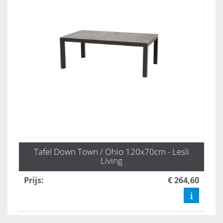
Tafel Down Town / Ohio 120x70cm - Lesli
Living
Prijs
:
€ 264,60