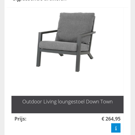
Outdoor Living loungestoel Down Town
Prijs
:
€ 264,95