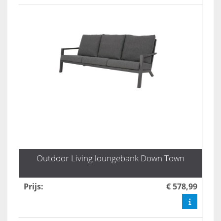
Outdoor Living loungebank Down Town
Prijs
:
€ 578,99