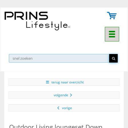
Toggle na
▼
terug naar overzicht
volgende
vorige
Outdoor Living loungeset Down