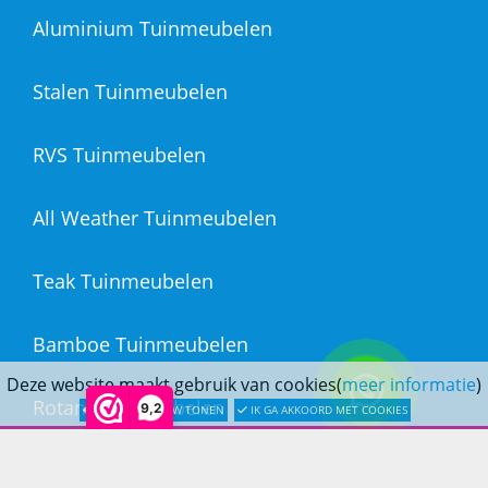
Aluminium Tuinmeubelen
Stalen Tuinmeubelen
RVS Tuinmeubelen
All Weather Tuinmeubelen
Teak Tuinmeubelen
Bamboe Tuinmeubelen
Deze website maakt gebruik van cookies(
meer informatie
)
Rotan Tuinmeubelen
9,2
LATER OPNIEUW TONEN
IK GA AKKOORD MET COOKIES
Wicker Tuinmeubelen