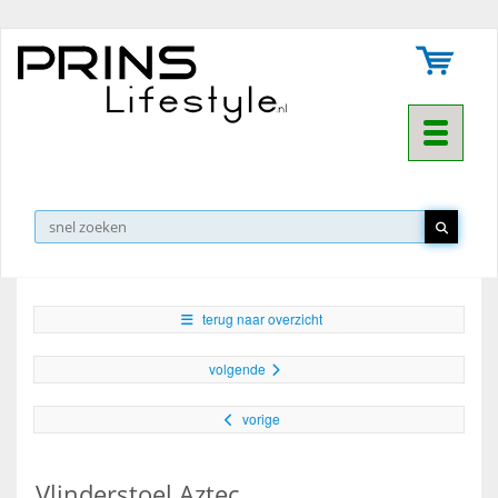
Toggle na
▼
terug naar overzicht
volgende
vorige
Vlinderstoel Aztec