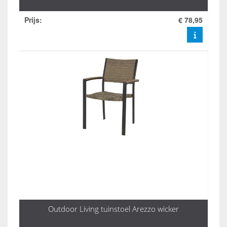
Prijs
:
€ 78,95
Outdoor Living tuinstoel Arezzo wicker