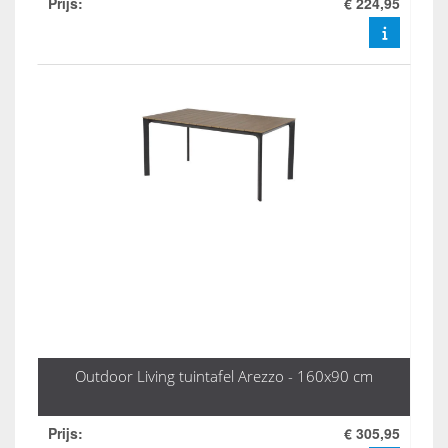
Prijs
:
€ 224,95
Outdoor Living tuintafel Arezzo - 160x90 cm
Prijs
:
€ 305,95