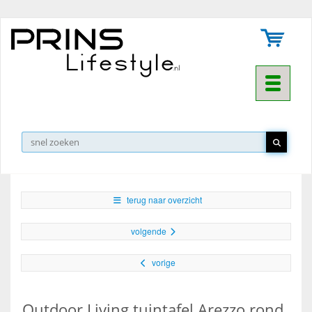
Toggle na
▼
terug naar overzicht
volgende
vorige
Outdoor Living tuintafel Arezzo rond