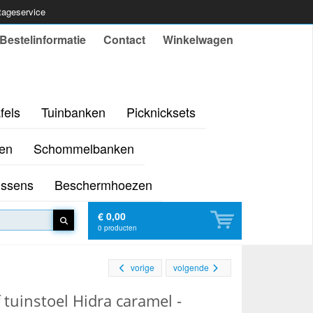
ntageservice
Bestelinformatie
Contact
Winkelwagen
fels
Tuinbanken
Picknicksets
en
Schommelbanken
ussens
Beschermhoezen
€ 0,00
0
producten
vorige
volgende
 tuinstoel Hidra caramel -