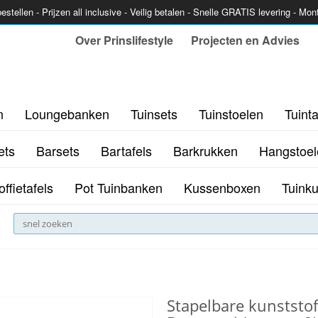
estellen - Prijzen all inclusive - Veilig betalen - Snelle GRATIS levering - Mo
Over Prinslifestyle
Projecten en Advies
n
Loungebanken
Tuinsets
Tuinstoelen
Tuinta
ets
Barsets
Bartafels
Barkrukken
Hangstoel
offietafels
Pot Tuinbanken
Kussenboxen
Tuink
Stapelbare kunststof