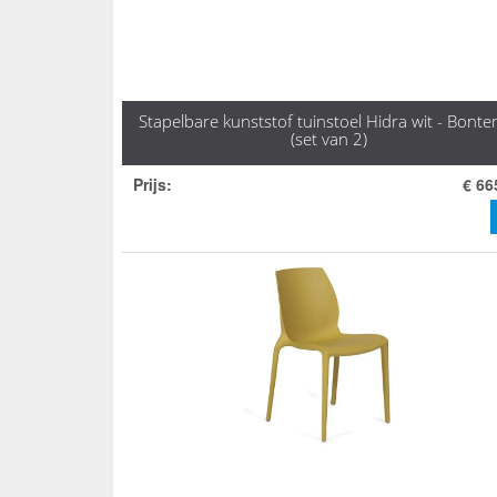
Stapelbare kunststof tuinstoel Hidra wit - Bonte
(set van 2)
Prijs
:
€ 66