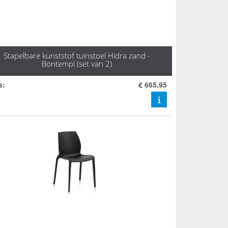
Stapelbare kunststof tuinstoel Hidra zand -
Bontempi (set van 2)
s
:
€ 665,95