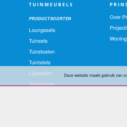
TUINMEUBELS
PRIN
Over Pr
PRODUCTSOORTEN
Projecti
Loungesets
Woningi
Tuinsets
Tuinstoelen
Tuintafels
Ligbedden
Deze website maakt gebruik van c
Tuinbanken
SOORT MATERIALEN
Aluminium Tuinmeubelen
Stalen Tuinmeubelen