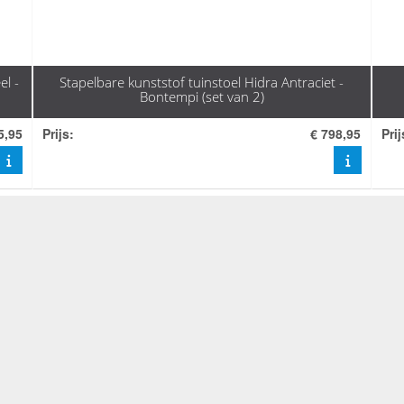
el -
Stapelbare kunststof tuinstoel Hidra Antraciet -
Bontempi (set van 2)
5,95
Prijs
:
€ 798,95
Prij