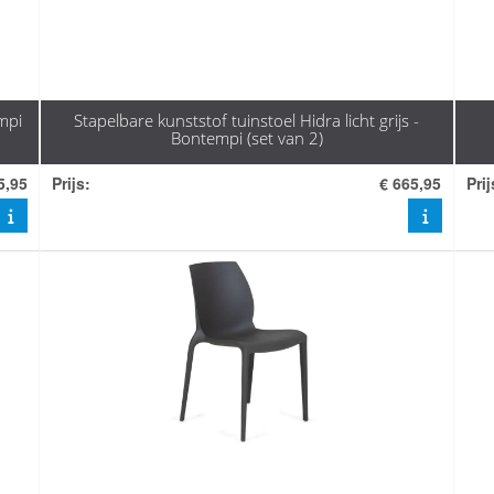
mpi
Stapelbare kunststof tuinstoel Hidra licht grijs -
Bontempi (set van 2)
5,95
Prijs
:
€ 665,95
Prij