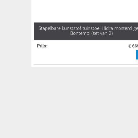
Stapelbare kunststof tuinstoel Hidra mosterd-ge
Bontempi (set van 2)
Prijs
:
€ 66