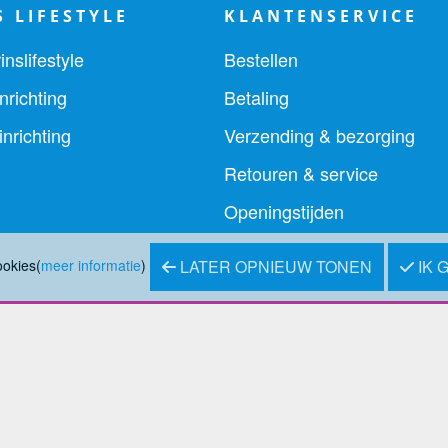
S LIFESTYLE
KLANTENSERVICE
inslifestyle
Bestellen
nrichting
Betaling
nrichting
Verzending & bezorging
Retouren & service
Openingstijden
ookies(
meer informatie
)
LATER OPNIEUW TONEN
IK 