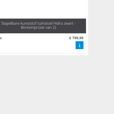
Stapelbare kunststof tuinstoel Hidra zwart -
Bontempi (set van 2)
s
:
€ 798,95