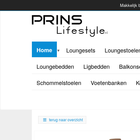
Makkelijk b
Home
Loungesets
Loungestoele
▼
Loungebedden
Ligbedden
Balkons
Schommelstoelen
Voetenbanken
K
terug naar overzicht