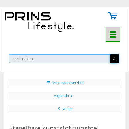
Toggle na
▼
terug naar overzicht
volgende
vorige
Stapelbare kunststof tuinstoel