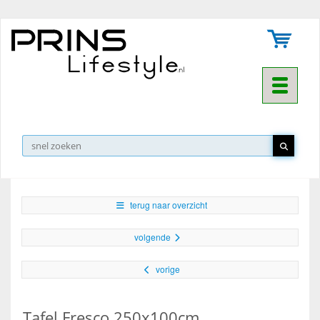
Toggle na
▼
terug naar overzicht
volgende
vorige
Tafel Fresco 250x100cm