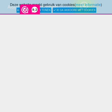
Deze website maakt gebruik van cookies(
meer informatie
)
Aluminium Tuinmeubelen
9,2
LATER OPNIEUW TONEN
IK GA AKKOORD MET COOKIES
Stalen Tuinmeubelen
RVS Tuinmeubelen
All Weather Tuinmeubelen
Teak Tuinmeubelen
Bamboe Tuinmeubelen
Rotan Tuinmeubelen
Wicker Tuinmeubelen