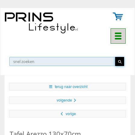
Toggle na
▼
terug naar overzicht
volgende
vorige
Tafel Arezzo 130x70cm