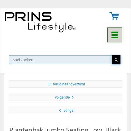
Toggle na
▼
terug naar overzicht
volgende
vorige
Plantenbak Jumbo Seating Low, Black